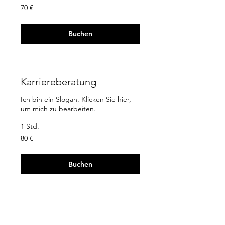
70
70 €
Euro
Buchen
Karriereberatung
Ich bin ein Slogan. Klicken Sie hier,
um mich zu bearbeiten.
1 Std.
80
80 €
Euro
Buchen
Gruppenberatung