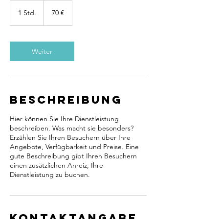
70
Euro
1 Std.
1
70 €
S
t
d
Weiter
Beschreibung
Hier können Sie Ihre Dienstleistung
beschreiben. Was macht sie besonders?
Erzählen Sie Ihren Besuchern über Ihre
Angebote, Verfügbarkeit und Preise. Eine
gute Beschreibung gibt Ihren Besuchern
einen zusätzlichen Anreiz, Ihre
Dienstleistung zu buchen.
Kontaktangabe