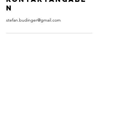
n
stefan.budinger@gmail.com
KONTAKT
Alte Falterstraße 13
65933 Frankfurt a.M.
​​Tel.:
+49 (0) 1773296528
hallo@stefanbudinger.de